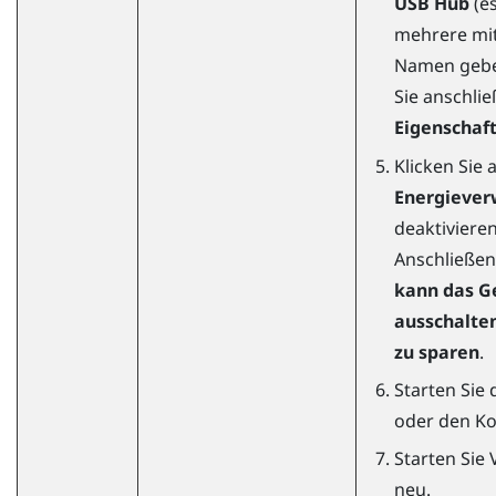
USB Hub
(e
mehrere mi
Namen gebe
Sie anschli
Eigenschaf
Klicken Sie 
Energiever
deaktivieren
Anschließe
kann das G
ausschalte
zu sparen
.
Starten Sie 
oder den Ko
Starten Sie
neu.