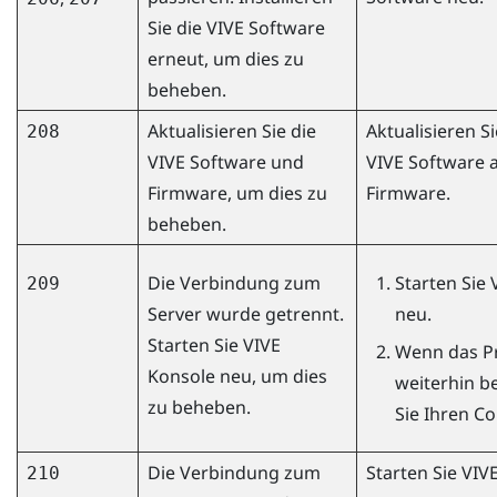
Sie die VIVE Software
erneut, um dies zu
beheben.
Aktualisieren Sie die
Aktualisieren S
208
VIVE Software und
VIVE Software a
Firmware, um dies zu
Firmware.
beheben.
Die Verbindung zum
Starten Sie
209
Server wurde getrennt.
neu.
Starten Sie
VIVE
Wenn das P
Konsole
neu, um dies
weiterhin be
zu beheben.
Sie Ihren C
Die Verbindung zum
Starten Sie
VIV
210