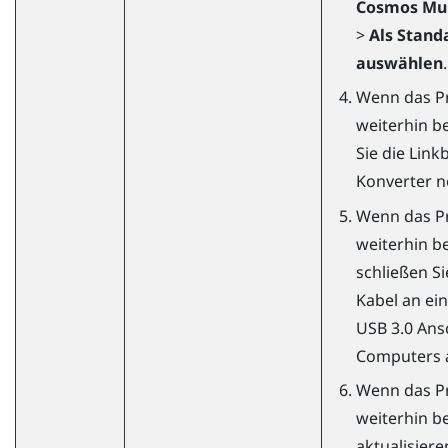
Cosmos Mul
>
Als Stand
auswählen
.
Wenn das P
weiterhin be
Sie die Lin
Konverter n
Wenn das P
weiterhin be
schließen Si
Kabel an ei
USB 3.0 Ans
Computers 
Wenn das P
weiterhin be
aktualisiere