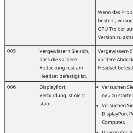
Wenn das Prob
besteht, versuc
GPU Treiber au
Version zu aktu
Vergewissern Sie sich,
Vergewissern Si
005
dass die vordere
vordere Abdec
Abdeckung fest am
Headset befestig
Headset befestigt ist.
DisplayPort
Versuchen Sie
006
Verbindung ist nicht
neu zu starte
stabil.
Versuchen Si
DisplayPort
Po
Computer.
Überprüfen Si