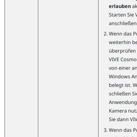
erlauben
akt
Starten Sie
anschließen
Wenn das P
weiterhin be
überprüfen S
VIVE Cosmos
von einer a
Windows
An
belegt ist. 
schließen Si
Anwendung,
Kamera nutz
Sie dann
VI
Wenn das P