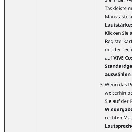
Sie in der
W
Taskleiste m
Maustaste a
Lautstärke
Klicken Sie 
Registerkar
mit der rec
auf
VIVE C
Standardge
auswählen
.
Wenn das P
weiterhin be
Sie auf der 
Wiedergab
rechten Mau
Lautsprech