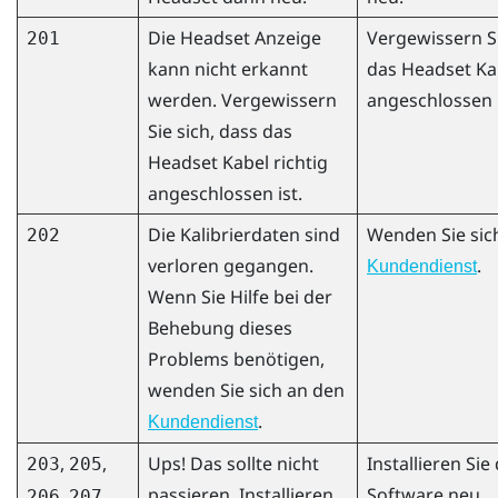
Die Headset Anzeige
Vergewissern Si
201
kann nicht erkannt
das Headset Kab
werden. Vergewissern
angeschlossen i
Sie sich, dass das
Headset Kabel richtig
angeschlossen ist.
Die Kalibrierdaten sind
Wenden Sie sic
202
verloren gegangen.
.
Kundendienst
Wenn Sie Hilfe bei der
Behebung dieses
Problems benötigen,
wenden Sie sich an den
.
Kundendienst
,
,
Ups! Das sollte nicht
Installieren Sie
203
205
passieren. Installieren
Software neu.
,
206
207