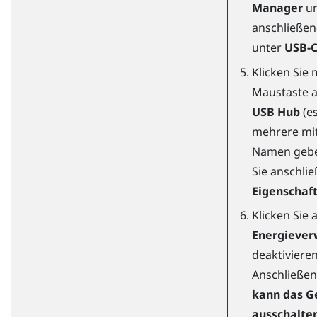
Manager
un
anschließend
unter
USB-C
Klicken Sie 
Maustaste 
USB Hub
(e
mehrere mi
Namen gebe
Sie anschli
Eigenschaf
Klicken Sie 
Energiever
deaktivieren
Anschließe
kann das G
ausschalte