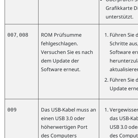
Grafikkarte
D
unterstützt.
,
ROM Prüfsumme
Führen Sie 
007
008
fehlgeschlagen.
Schritte aus
Versuchen Sie es nach
Software er
dem Update der
herunterzul
Software erneut.
aktualisiere
Führen Sie 
Update erne
Das USB-Kabel muss an
Vergewissern
009
einen USB 3.0 oder
das USB-Kab
höherwertigen Port
USB 3.0 ode
des Computers
des Comput