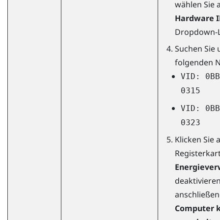
wählen Sie 
Hardware I
Dropdown-Li
Suchen Sie 
folgenden 
VID: 0B
0315
VID: 0B
0323
Klicken Sie 
Registerkar
Energiever
deaktivieren
anschließen
Computer k