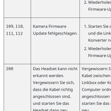
Wiederholen
Firmware-U
,
,
Kamera Firmware
Starten Sie
109
110
Update fehlgeschlagen.
und die Lin
,
111
112
Konverter n
Wiederholen
Firmware-U
Das Headset kann nicht
Vergewissern Si
200
erkannt werden.
Kabel zwischen
Vergewissern Sie sich,
Linkbox oder K
dass die Kabel richtig
Computer ord
angeschlossen sind,
angeschlossen 
und starten Sie das
starten Sie da
Headset dann neu.
neu.