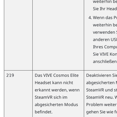
weiterhin be
Sie Ihr Head
Wenn das P
weiterhin be
verwenden S
anderen USB
Ihres Compu
Sie
VIVE Kon
anschließen
Das
VIVE Cosmos Elite
Deaktivieren Si
219
Headset kann nicht
abgesicherten
erkannt werden, wenn
SteamVR
und st
SteamVR
sich im
SteamVR
neu. 
abgesicherten Modus
Problem weiter
befindet.
gehen Sie wie fo