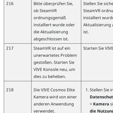
Bitte überprüfen Sie,
Stellen Sie sich
216
ob
SteamVR
SteamVR
ordn
ordnungsgemäß
installiert wurd
installiert wurde oder
Aktualisierung
die Aktualisierung
ist.
abgeschlossen ist.
SteamVR
ist auf ein
Starten Sie
VIV
217
unerwartetes Problem
gestoßen. Starten Sie
VIVE Konsole
neu, um
dies zu beheben.
Die
VIVE Cosmos Elite
Stellen Sie 
218
Kamera wird von einer
Datenschut
anderen Anwendung
>
Kamera
s
verwendet.
die Nutzun