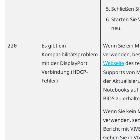
Schließen S
Starten Sie
neu.
Es gibt ein
Wenn Sie ein M
220
Kompatibilitätsproblem
verwenden, bes
mit der
DisplayPort
des te
Webseite
Verbindung (HDCP-
Supports von MS
Fehler)
der Aktualisier
Notebooks auf 
BIOS zu erhalte
Wenn Sie kein 
verwenden, sen
Bericht mit
VIV
Gehen Sie in
VI