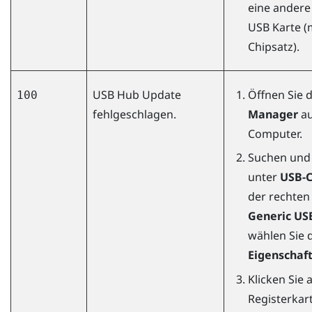
eine andere
USB Karte (m
Chipsatz).
USB Hub Update
Öffnen Sie 
100
fehlgeschlagen.
Manager
au
Computer.
Suchen und 
unter
USB-C
der rechten
Generic US
wählen Sie 
Eigenschaf
Klicken Sie 
Registerkar