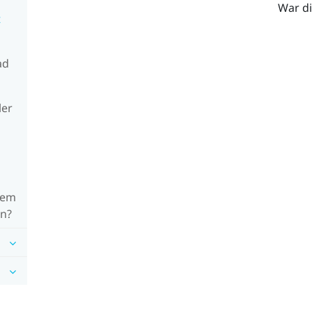
War di
t
ad
ler
nem
en?