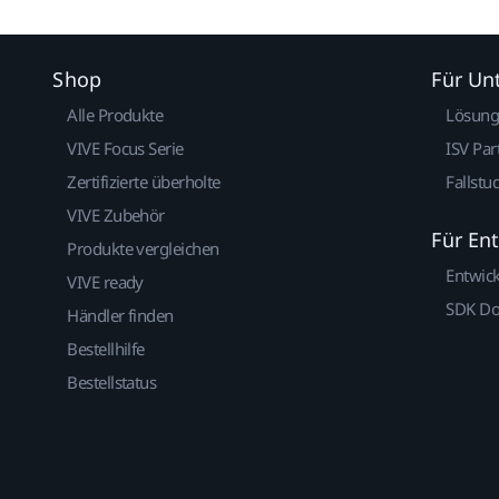
Shop
Für U
Alle Produkte
Lösun
VIVE Focus Serie
ISV Par
Zertifizierte überholte
Fallstu
VIVE Zubehör
Für En
Produkte vergleichen
Entwic
VIVE ready
SDK D
Händler finden
Bestellhilfe
Bestellstatus