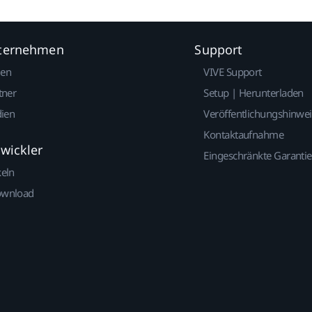
nternehmen
Support
gen
VIVE Support
tner
Setup | Herunterladen
dien
Veröffentlichungshinwe
Kontaktaufnahme
twickler
Eingeschränkte Garantie
keln
ownload