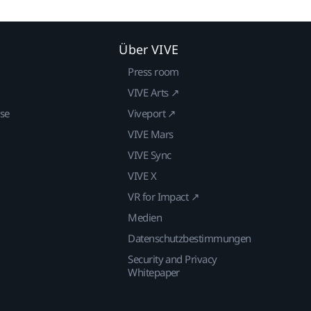
Über VIVE
Press room
VIVE Arts ↗
ise
Viveport ↗
VIVE Mars
VIVE Sync
VIVE X
VR for Impact ↗
Medien
Datenschutzbestimmungen
Security and Privacy
Whitepaper