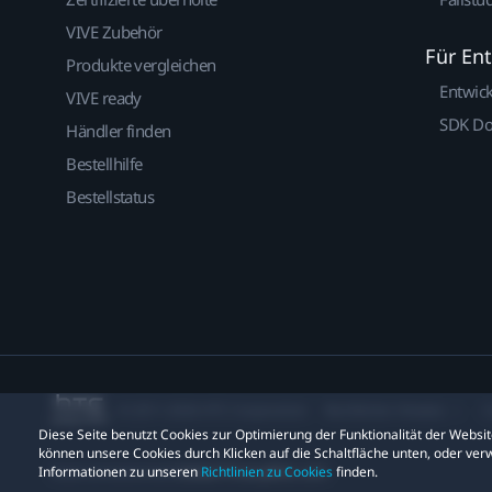
VIVE Zubehör
Für En
Produkte vergleichen
Entwic
VIVE ready
SDK D
Händler finden
Bestellhilfe
Bestellstatus
© 2011-2026 HTC Corporation
Rechtlicher Hinweis
C
Diese Seite benutzt Cookies zur Optimierung der Funktionalität der Webs
können unsere Cookies durch Klicken auf die Schaltfläche unten, oder verw
Informationen zu unseren
Richtlinien zu Cookies
finden.
Datenschutzkontakt:
Global-Privacy@htc.com