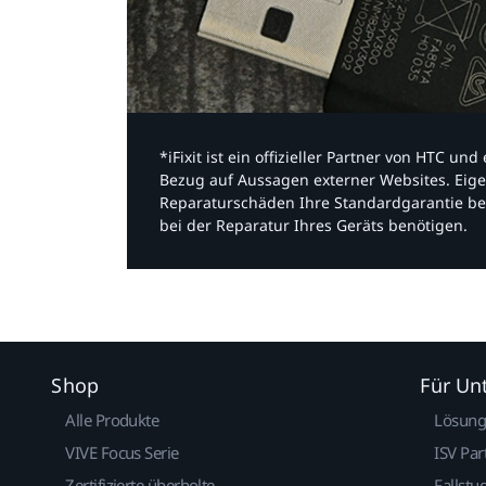
*iFixit ist ein offizieller Partner von HTC u
Bezug auf Aussagen externer Websites. Eige
Reparaturschäden Ihre Standardgarantie be
bei der Reparatur Ihres Geräts benötigen.​
Shop
Für U
Alle Produkte
Lösun
VIVE Focus Serie
ISV Par
Zertifizierte überholte
Fallstu