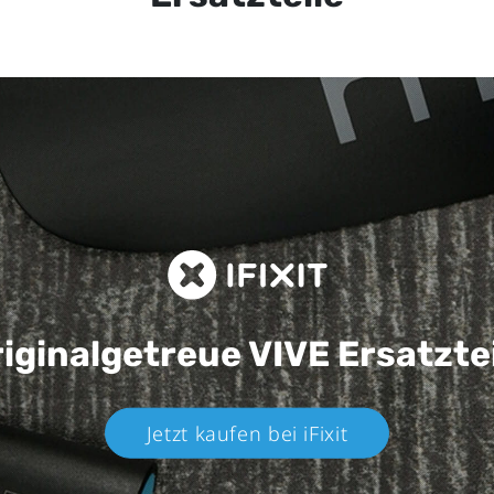
iginalgetreue VIVE
Ersatzte
Jetzt kaufen bei iFixit​