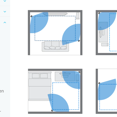
s
en
r