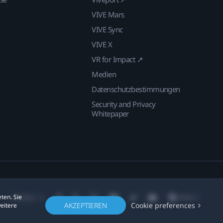
VIVE Mars
VIVE Sync
VIVE X
VR for Impact ↗
Medien
Datenschutzbestimmungen
Security and Privacy
Whitepaper
ten. Sie
Standort
AKZEPTIEREN
Cookie preferences
weitere