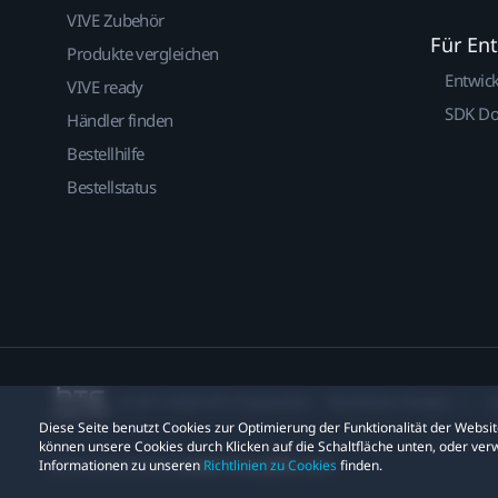
VIVE Zubehör
Für En
Produkte vergleichen
Entwic
VIVE ready
SDK D
Händler finden
Bestellhilfe
Bestellstatus
© 2011-2026 HTC Corporation
Rechtlicher Hinweis
C
Diese Seite benutzt Cookies zur Optimierung der Funktionalität der Webs
können unsere Cookies durch Klicken auf die Schaltfläche unten, oder verw
Datenschutzkontakt:
Global-Privacy@htc.com
Informationen zu unseren
Richtlinien zu Cookies
finden.