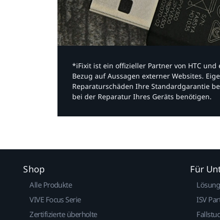
*iFixit ist ein offizieller Partner von HTC u
Bezug auf Aussagen externer Websites. Eige
Reparaturschäden Ihre Standardgarantie be
bei der Reparatur Ihres Geräts benötigen.​
Shop
Für U
Alle Produkte
Lösun
VIVE Focus Serie
ISV Par
Zertifizierte überholte
Fallstu