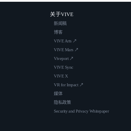
关于VIVE
新闻稿
博客
VIVE Arts ↗
VIVE Mars ↗
Viveport ↗
VIVE Sync
VIVE X
VR for Impact ↗
媒体
隐私政策
Security and Privacy Whitepaper