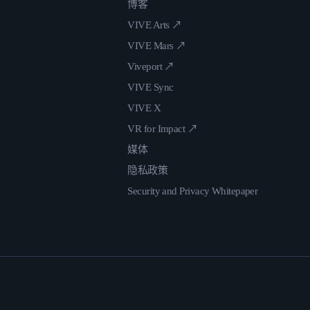
博客
VIVE Arts ↗
VIVE Mars ↗
Viveport ↗
VIVE Sync
VIVE X
VR for Impact ↗
媒体
隐私政策
Security and Privacy Whitepaper