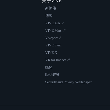
关于VIVE
新闻稿
博客
VIVE Arts ↗
VIVE Mars ↗
Viveport ↗
VIVE Sync
VIVE X
VR for Impact ↗
媒体
隐私政策
Security and Privacy Whitepaper