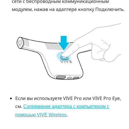
сети с беспроводным коммуникационным
модулем, нажав на адаптере кнопку
Подключить
.
Если вы используете
VIVE Pro
или
VIVE Pro Eye
,
см.
Сопряжение адаптера с компьютером с
.
помощью VIVE Wireless