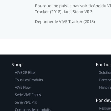
Pourquoi ne puis-je pas voir l’icône du V
Tracker (2018) dans SteamVR ?
Dépanner le VIVE Tracker (2018)
Shop
For bu
VIVE XR Elite
Solutio
Tous Les Produits
Partena
VIVE Flow
Histoir
Série VIVE Focus
For de
Série VIVE Pro
Resour
Comparez les produits