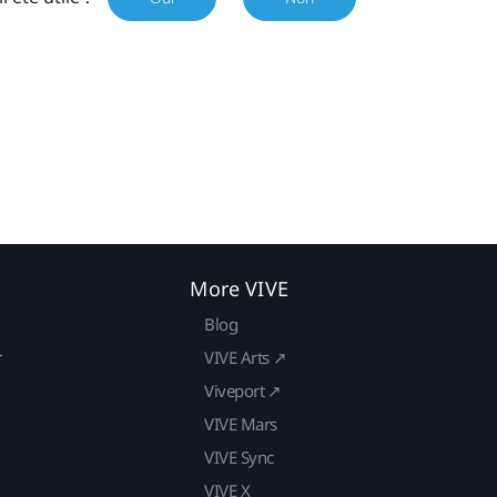
More VIVE
Blog
r
VIVE Arts ↗
Viveport ↗
VIVE Mars
VIVE Sync
VIVE X