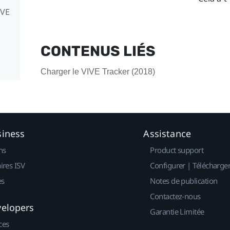
IVE
CONTENUS LIÉS
Charger le VIVE Tracker (2018)
siness
Assistance
ns
Product support
ires ISV
Configurer | Télécharge
es
Notes de publication
Contactez-nous
velopers
Garantie Limitée
ces