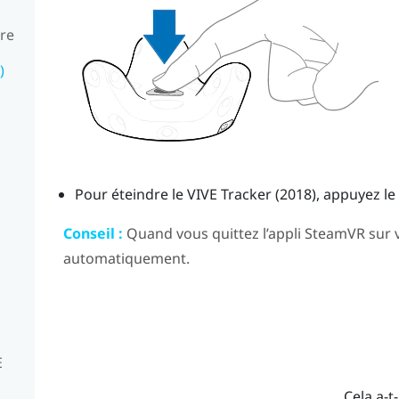
ire
)
l
Pour éteindre le
VIVE
Tracker (2018)
, appuyez l
Conseil :
Quand vous quittez l’appli
SteamVR
sur 
automatiquement.
E
Cela a-t-