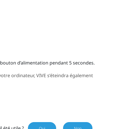
e bouton d’alimentation pendant 5 secondes.
votre ordinateur,
VIVE
s’éteindra également
il été utile ?
Oui
Non