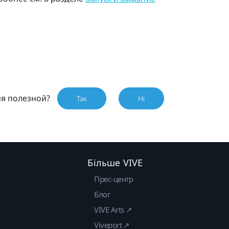
ия полезной?
Так
Ні
Більше VIVE
Прес-центр
Блог
VIVE Arts ↗
Viveport ↗