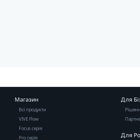
Магазин
Для Бі
Всі продукти
Рішен
VIVE Flow
Партне
Focus серія
Для Р
Pro серія