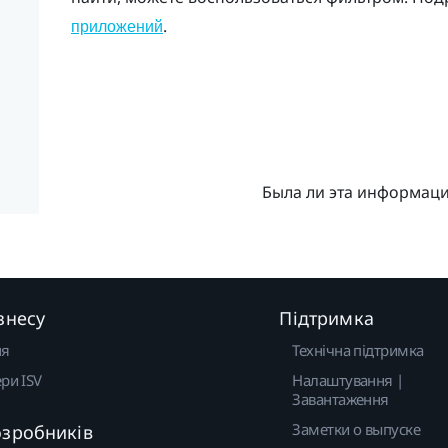
.
приложений
Была ли эта информац
знесу
Підтримка
ня
Технічна підтримка
ри ISV
Налаштування |
Завантаження
Заметки о выпуске
озробників