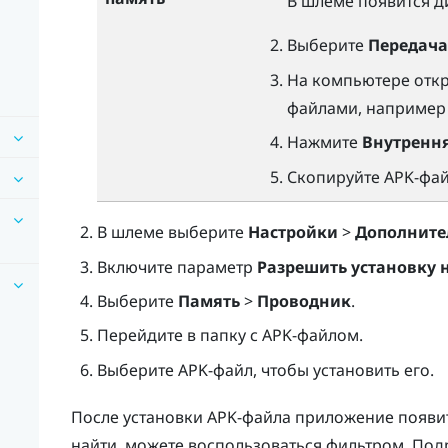
В шлеме появится 
Выберите
Передача
На компьютере отк
файлами, наприме
Нажмите
Внутренн
Скопируйте APK-фай
В шлеме выберите
Настройки
>
Дополните
Включите параметр
Разрешить установку
Выберите
Память
>
Проводник
.
Перейдите в папку с APK-файлом.
Выберите APK-файл, чтобы установить его.
После установки APK-файла приложение появит
найти, можете воспользоваться фильтром. Под