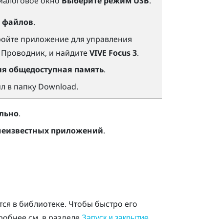
диалоговое окно
Выберите режим USB
.
 файлов
.
ройте приложение для управления
р
Проводник
, и найдите
VIVE Focus 3
.
яя общедоступная память
.
л в папку
Download
.
льно
.
 неизвестных приложений
.
ся в библиотеке. Чтобы быстро его
робнее см. в разделе
Запуск и закрытие