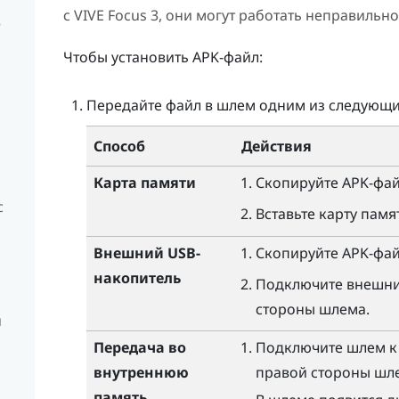
с
VIVE Focus 3
, они могут работать неправильно
в
Чтобы установить APK-файл:
Передайте файл в шлем одним из следующи
Способ
Действия
Карта памяти
Скопируйте APK-фай
с
Вставьте карту памя
Внешний USB-
Скопируйте APK-фай
накопитель
Подключите внешний
стороны шлема.
и
Передача во
Подключите шлем к
внутреннюю
правой стороны шл
память