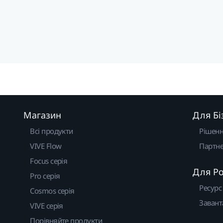
Магазин
Для Бі
Всі продукти
Рішен
VIVE Flow
Партне
Focus серія
Для Р
Pro серія
Ресурс
Cosmos серія
Завант
VIVE серія
Порівняйте продукти