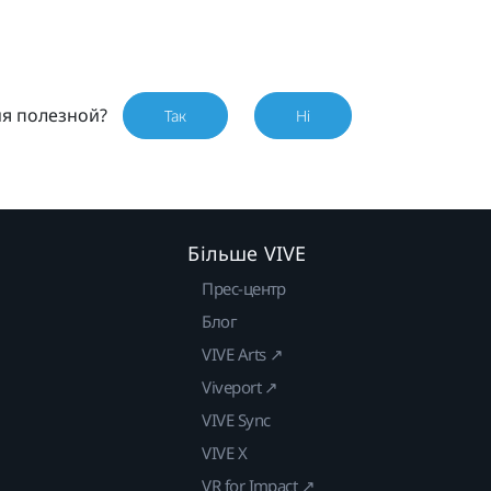
ия полезной?
Так
Ні
Більше VIVE
Прес-центр
Блог
VIVE Arts ↗
Viveport ↗
VIVE Sync
VIVE X
VR for Impact ↗