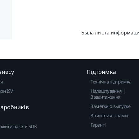
Была ли эта информац
знесу
Підтримка
ня
Технічна підтримка
ри ISV
Налаштування |
Завантаження
Заметки о выпуске
озробників
Зв'яжіться з нами
Гаранті
ажити пакети SDK