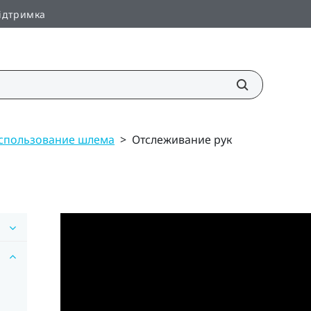
ідтримка
спользование шлема
>
Отслеживание рук