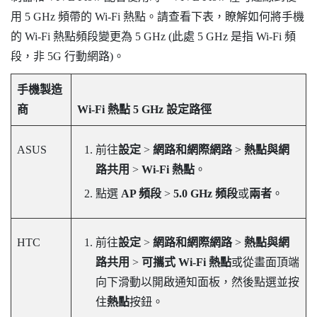
用 5 GHz 頻帶的
Wi-Fi
熱點。請查看下表，瞭解如何將手機
的 Wi-Fi 熱點頻段變更為 5 GHz (此處 5 GHz 是指 Wi-Fi 頻
段，非 5G 行動網路)。
手機製造
商
Wi-Fi 熱點 5 GHz 設定路徑
ASUS
前往
設定
>
網路和網際網路
>
熱點與網
路共用
>
Wi-Fi 熱點
。
點選
AP 頻段
>
5.0 GHz 頻段
或
兩者
。
HTC
前往
設定
>
網路和網際網路
>
熱點與網
路共用
>
可攜式 Wi-Fi 熱點
或從畫面頂端
向下滑動以開啟通知面板，然後點選並按
住
熱點
按鈕。