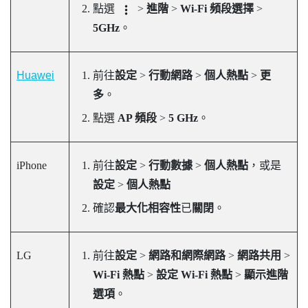
點選
>
進階
>
Wi-Fi 頻段選擇
>
5GHz
。
Huawei
前往
設定
>
行動網路
>
個人熱點
>
更
多
。
點選
AP 頻段
>
5 GHz
。
iPhone
前往
設定
>
行動數據
>
個人熱點
，或是
設定
>
個人熱點
確認
最大化相容性
已
關閉
。
LG
前往
設定
>
網路和網際網路
>
網路共用
>
Wi-Fi 熱點
>
設定 Wi-Fi 熱點
>
顯示進階
選項
。