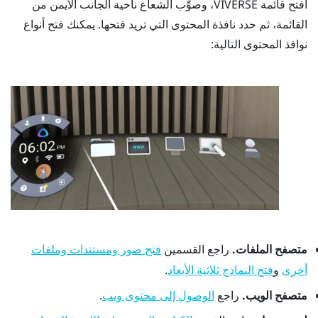
افتح
قائمة VIVERSE
، وصوِّب الشعاع ناحية الجانب الأيمن من
القائمة، ثم حدد نافذة المحتوى التي تريد فتحها. يمكنك فتح أنواع
نوافذ المحتوى التالية:
متصفح الملفات.
راجع القسمين
فتح صور ومستندات وملفات
و
.
أخرى
فتح النماذج ثلاثية الأبعاد
متصفح الويب.
راجع
.
الوصول إلى محتوى ويب