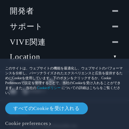
開発者
サポート
VIVE関連
Location
このサイトは、ウェブサイトの機能を最適化し、ウェブサイトのパフォーマ
ンスを分析し、パーソナライズされたエクスペリエンスと広告を提供するた
めにCookieを使用しています。下のボタンをクリックするか、Cookie
Preferencesで設定を管理することで、当社のCookieを受け入れることができ
ます。また、当社の
Cookieポリシー
についての詳細はこちらをご覧くださ
い。
© 2011-2026 HTC Corporation
すべてのCookieを受け入れる
Cookies
法的情報
Cookie preferences
プライバシー連絡先:
Global-Privacy@htc.com