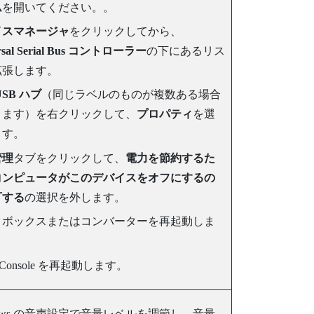
ム
を開いてください。。
イスマネージャ
をクリックしてから、
rsal Serial Bus コントローラー
の下にあるリス
拡張します。
USB ハブ
（同じラベルのものが複数ある場合
ります）を右クリックして、
プロパティ
を選
ます。
管理
タブをクリックして、
電力を節約するた
コンピュータがこのデバイスをオフにするの
可する
の選択を外します。
クボックスまたはコンバーターを再起動しま
Console
を再起動します。
ws
の音声設定で音量レベルを調節し、音量