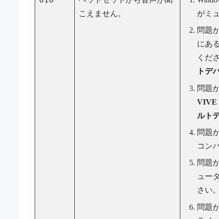
こえません。
がミ
問題
にあ
くだ
トデ
問題
VIV
ルト
問題
コン
問題が
ュータ
さい
問題が