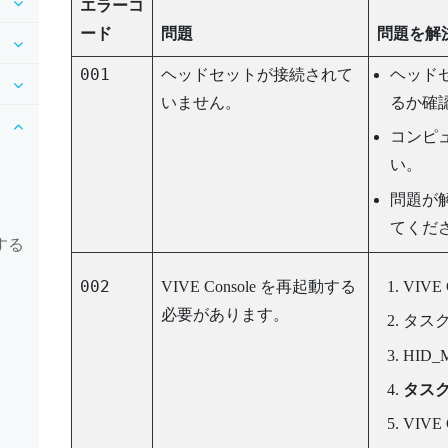
エラーコ
ード
問題
問題を解
001
ヘッドセットが接続されて
ヘッド
いません。
るか確
コンピュ
い。
問題が
てくだ
する
002
VIVE Console
を再起動する
VIVE 
必要があります。
タス
HID_M
タス
VIVE 