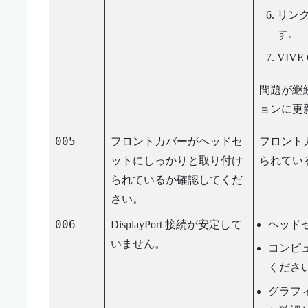
リン
す。
VIVE 
問題が継
ョンに更
005
フロントカバーがヘッドセ
フロント
ットにしっかりと取り付け
られてい
られているか確認してくだ
さい。
006
DisplayPort
接続が安定して
ヘッド
いません。
コンピ
くださ
グラフ