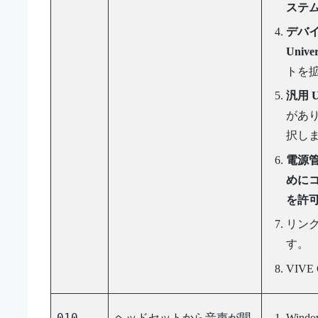
ステ
デバ
Unive
トを
汎用 
があ
択し
電源
めに
を許
リン
す。
VIVE 
010
ヘッドセットから音声が聞
Windo