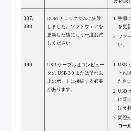
か確認
007
,
ROM チェックサムに失敗
手順
008
しました。ソフトウェアを
を更
更新した後にもう一度お試
ファ
しください。
い。
009
USB ケーブルはコンピュー
USB
タの USB 3.0 またはそれ以
それ
上のポートに接続する必要
ださ
があります。
USB
に既に
はそ
問題
ロー