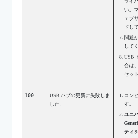
ライ
い。マ
ェブ
ドし
問題
して
USB
合は、別
セッ
100
USB ハブの更新に失敗しま
コン
した。
す。
ユニバ
Gener
ティ