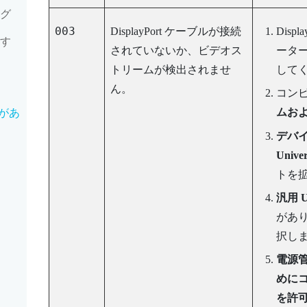
ング
003
DisplayPort
ケーブルが接続
Displa
加す
されていないか、ビデオス
ータ
トリームが検出されませ
して
ん。
コン
ムお
があ
デバ
Unive
トを
汎用 
があ
択し
電源
めに
を許