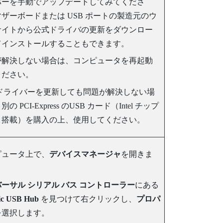
バーを手動でアップデートしてみてくださ
ザーボードまたは USB ポートの製造元のウ
サイトから公式ドライバの更新をダウンロー
てインストールすることもできます。
が解決しない場合は、コンピュータを再起動
ください。
 ドライバーを更新しても問題が解決しない場
の PCI-Express のUSB カード（Intel チップ
ト搭載）を購入の上、使用してください。
ピュータ上で、
デバイスマネージャ
を開きま
ーサル シリアル バス コントローラー
にある
ic USB Hub
を見つけて右クリックし、
プロパ
を選択します。