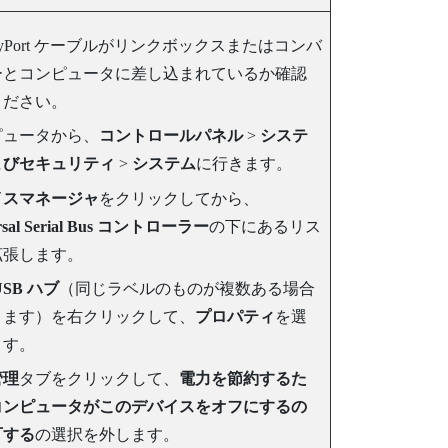
yPort
ケーブルがリンクボックスまたはコンバ
ーとコンピュータに差し込まれているか確認
ください。
ピュータから、
コントロールパネル
>
システ
よびセキュリティ
>
システム
に行きます。
イスマネージャ
をクリックしてから、
rsal Serial Bus コントローラー
の下にあるリス
拡張します。
USB ハブ
（同じラベルのものが複数ある場合
ります）を右クリックして、
プロパティ
を選
ます。
管理
タブをクリックして、
電力を節約するた
コンピュータがこのデバイスをオフにするの
可する
の選択を外します。