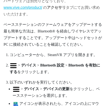
ハードウェアは別売りとなっており、
www.vive.com/product/
の
アクセサリ
タブにてお買い求め
いただけます。
ベースステーションのファームウェアをアップデートする
最も簡単な方法は、
Bluetooth®
を経由しワイヤレスでアッ
プデートすることです。アップデート中はヘッドセットが
PC に接続されていることを確認してください。
コンピューターから、
SteamVR
アプリを開きます。
>
デバイス
>
Bluetooth 設定
>
Bluetooth を有効に
する
をクリックします。
以下のいずれかを実行してください。
>
デバイス
>
デバイスの更新
をクリックし、ベ
ースステーションを選択します。
アイコンが表示されたら、アイコンの上にマウ