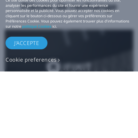
Ce site utilise des cookies pour optimiser les fonctionnalités du site,
Pièces de rechange
analyser les performances du site et fournir une expérience
personnalisée et la publicité. Vous pouvez accepter nos cookies en
cliquant sur le bouton ci-dessous ou gérer vos préférences sur
Préférences Cookie. Vous pouvez également trouver plus d'informations
sur notre
politique Cookies
ici.
J'ACCEPTE
Cookie preferences
Pièces de rechange
VIVE authentiques​
Acheter maintenant sur iFixit​