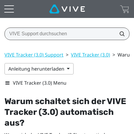
VIVE Tracker (3.0) Support
>
VIVE Tracker (3.0)
>
Warum s
Anleitung herunterladen
VIVE Tracker (3.0) Menu
Warum schaltet sich der
VIVE
Tracker (3.0)
automatisch
aus?