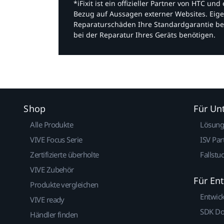
*iFixit ist ein offizieller Partner von HTC u
Bezug auf Aussagen externer Websites. Eige
Reparaturschäden Ihre Standardgarantie be
bei der Reparatur Ihres Geräts benötigen.​
Shop
Für U
Alle Produkte
Lösun
VIVE Focus Serie
ISV Par
Zertifizierte überholte
Fallstu
VIVE Zubehör
Für En
Produkte vergleichen
Entwic
VIVE ready
SDK D
Händler finden