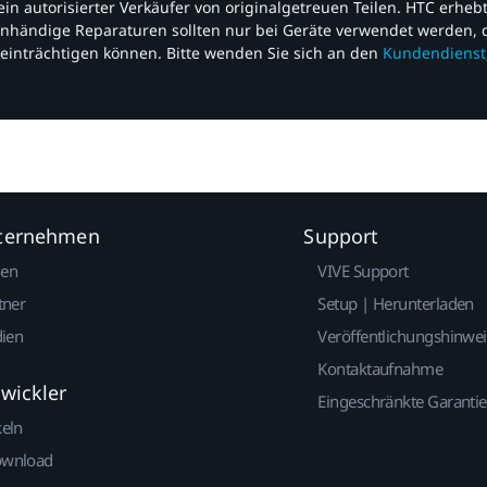
nd ein autorisierter Verkäufer von originalgetreuen Teilen. HTC erhe
nhändige Reparaturen sollten nur bei Geräte verwendet werden, d
einträchtigen können. Bitte wenden Sie sich an den
Kundendienst
nternehmen
Support
gen
VIVE Support
tner
Setup | Herunterladen
dien
Veröffentlichungshinwe
Kontaktaufnahme
twickler
Eingeschränkte Garantie
keln
ownload