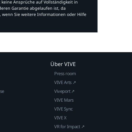
bt keine Ansprüche auf Vollständigkeit in
eren Garantie abgelaufen ist, da
, wenn Sie weitere Informationen oder Hilfe
Über VIVE
Press room
VIVE Arts ↗
ise
Viveport ↗
VIVE Mars
VIVE Sync
VIVE X
VR for Impact ↗