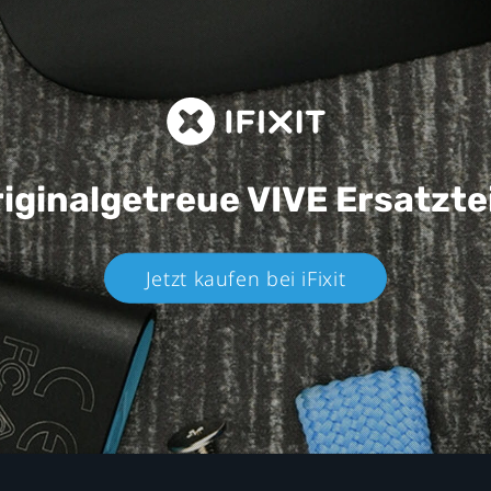
iginalgetreue VIVE
Ersatzte
Jetzt kaufen bei iFixit​