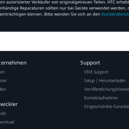
nd ein autorisierter Verkäufer von originalgetreuen Teilen. HTC erhe
nhändige Reparaturen sollten nur bei Geräte verwendet werden, d
einträchtigen können. Bitte wenden Sie sich an den
Kundendienst
nternehmen
Support
gen
VIVE Support
tner
Setup | Herunterladen
dien
Veröffentlichungshinwe
Kontaktaufnahme
twickler
Eingeschränkte Garantie
keln
ownload