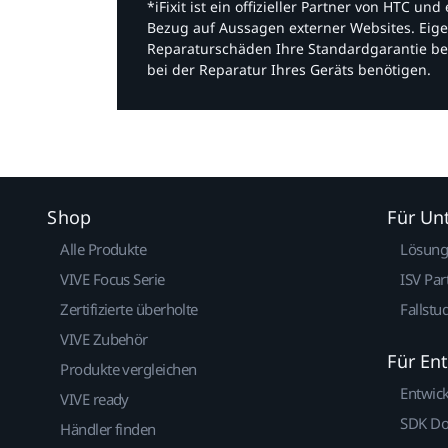
*iFixit ist ein offizieller Partner von HTC u
Bezug auf Aussagen externer Websites. Eige
Reparaturschäden Ihre Standardgarantie be
bei der Reparatur Ihres Geräts benötigen.​
Shop
Für U
Alle Produkte
Lösun
VIVE Focus Serie
ISV Par
Zertifizierte überholte
Fallstu
VIVE Zubehör
Für En
Produkte vergleichen
Entwic
VIVE ready
SDK D
Händler finden