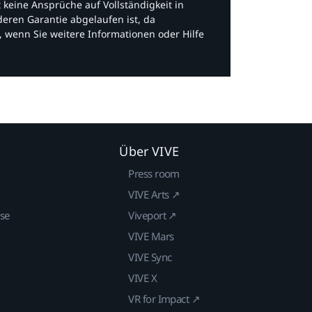
bt keine Ansprüche auf Vollständigkeit in
eren Garantie abgelaufen ist, da
, wenn Sie weitere Informationen oder Hilfe
Über VIVE
Press room
VIVE Arts ↗
ise
Viveport ↗
VIVE Mars
VIVE Sync
VIVE X
VR for Impact ↗