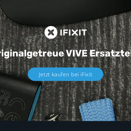
iginalgetreue VIVE
Ersatzte
Jetzt kaufen bei iFixit​