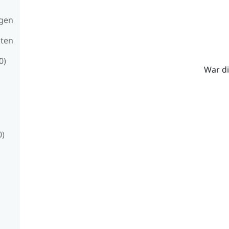
ngen
lten
0)
War di
0)