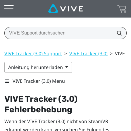
VIVE Tracker (3.0) Support
>
VIVE Tracker (3.0)
>
VIVE T
Anleitung herunterladen
VIVE Tracker (3.0) Menu
VIVE
Tracker (3.0)
Fehlerbehebung
Wenn der
VIVE
Tracker (3.0)
nicht von
SteamVR
erkannt werden kann, versuchen Sie Folgendes: