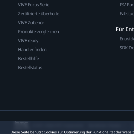
VIVE Focus Serie
ISV Par
Zertifizierte überholte
Fallstu
VIVE Zubehör
Für En
Produkte vergleichen
Entwic
VIVE ready
SDK D
Händler finden
Bestellhilfe
Bestellstatus
© 2011-2026 HTC Corporation
Rechtlicher Hinweis
C
Diese Seite benutzt Cookies zur Optimierung der Funktionalität der Webs