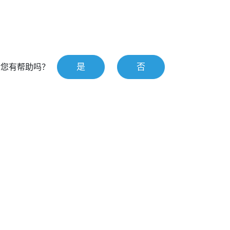
是
否
对您有帮助吗？