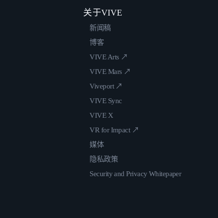
关于VIVE
新闻稿
博客
VIVE Arts ↗
VIVE Mars ↗
Viveport ↗
VIVE Sync
VIVE X
VR for Impact ↗
媒体
隐私政策
Security and Privacy Whitepaper