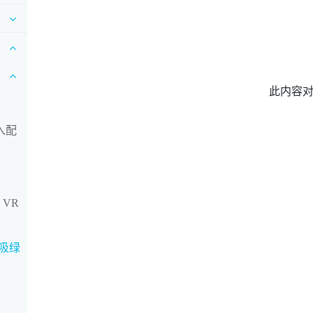
此内容
入配
 VR
吸绿