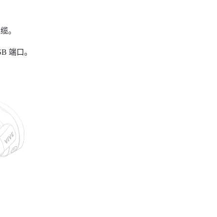
线缆。
SB 端口。