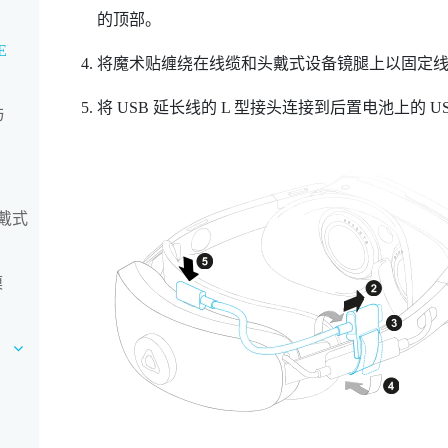
的顶部。
E
将魔术贴缠绕在线缆和头戴式设备镜腿上以固定
将 USB 延长线的 L 型接头连接到后置电池上的 U
与
头戴式
模