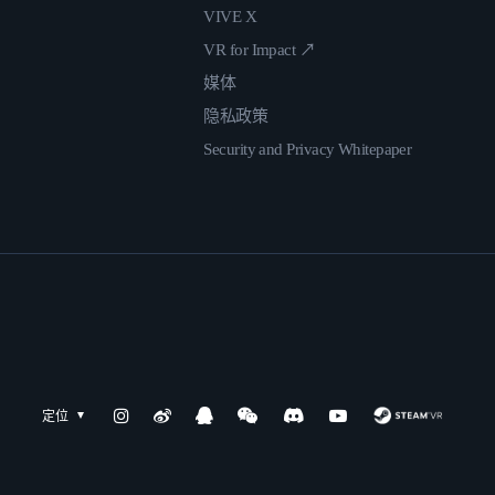
VIVE X
VR for Impact ↗
媒体
隐私政策
Security and Privacy Whitepaper
定位