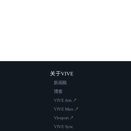
关于VIVE
新闻稿
博客
VIVE Arts ↗
VIVE Mars ↗
Viveport ↗
VIVE Sync