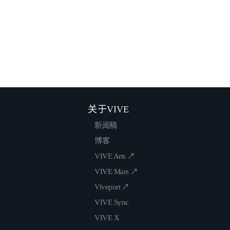
关于VIVE
新闻稿
博客
VIVE Arts ↗
VIVE Mars ↗
Viveport ↗
VIVE Sync
VIVE X