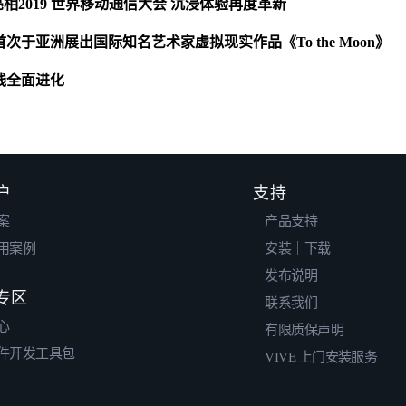
US 亮相2019 世界移动通信大会 沉浸体验再度革新
首次于亚洲展出国际知名艺术家虚拟现实作品《To the Moon》
品线全面进化
户
支持
案
产品支持
用案例
安装｜下载
发布说明
专区
联系我们
心
有限质保声明
件开发工具包
VIVE 上门安装服务