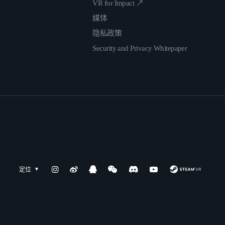
VR for Impact ↗
媒体
隐私政策
Security and Privacy Whitepaper
定位