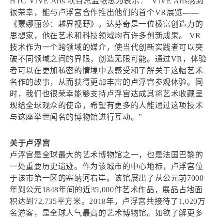
HTC VIVE Arts 项目总监张忠为表示：“VIVE Arts感到
很荣幸，能与卢浮宫合作推出他们的首个VR展览——
《蒙娜丽莎：越界视野》。达芬奇是一位极富创造力的
思想家，他在艺术和科技领域均有许多创新成果。 VR
技术作为一个跨领域的媒介，使当代创新实践者可以突
破不同领域之间的界限，创造无限可能。通过VR，体验
者可以在更加私密的情境中去感受和了解关于这幅艺术
名作的故事，从而获得更加丰富的卢浮宫参观体验。同
时，我们也很荣幸能够支持卢浮宫达成其将艺术收藏呈
现给全球观众的使命，希望有更多的人能通过这项技术
与这座举世闻名的博物馆进行互动。”
关于卢浮宫
卢浮宫是全球最大的艺术博物馆之一，也是法国巴黎的
一处重要历史遗迹。作为该城市的中心地标，卢浮宫位
于该市第一区的塞纳河右岸。该馆展出了从公元前7000
年到公元1848年间的近35,000件艺术作品，展品占地面
积达到72,735平方米。2018年，卢浮宫共接待了1,020万
名游客，是全球人气最高的艺术博物馆。如欲了解更多