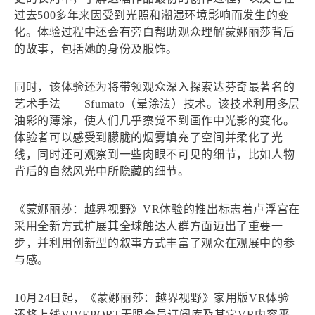
过去500多年来因受到光照和潮湿环境影响而发生的变
化。体验过程中还会有旁白帮助观众理解蒙娜丽莎背后
的故事，包括她的身份及服饰。
同时，该体验还为将带领观众深入探索达芬奇最著名的
艺术手法——Sfumato（晕涂法）技术。该技术利用多层
油彩的薄涂，使人们几乎察觉不到画作中光影的变化。
体验者可以感受到朦胧的烟雾填充了空间并柔化了光
线，同时还可观察到一些肉眼不可见的细节，比如人物
背后的自然风光中所隐藏的细节。
《蒙娜丽莎：越界视野》VR体验的推出标志着卢浮宫在
采用全新方式扩展其全球触达人群方面迈出了重要一
步，并利用创新型的叙事方式丰富了观众在观展中的参
与感。
10月24日起，《蒙娜丽莎：越界视野》家用版VR体验
还将上线VIVEPORT无限会员订阅库及其它VR内容平