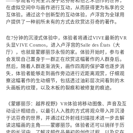
——参观者可完全沉浸于达芬奇和他艺术创作的世界，
在虚拟空间中与画作进行互动，从而获得更为私享的交
互体验。通过这个创新型的互动体验，卢浮宫为全球用
户提供了一种前所未有的方式去欣赏达芬奇的著作。
在7分钟的沉浸式体验中，体验者将通过VIVE最新的VR
头显VIVE Cosmos，进入卢浮宫的Salle des États（大
厅），也就是蒙娜丽莎永恒的家。体验开始时，参与者
会发现自己置身于一群正在欣赏这幅著作的人群身后。
然后，随着人群逐渐消失，画作四周的保护罩也逐步消
失，体验者能够走到画作旁边进行近距离观赏，仔细观
察这幅著作的生动细节，包括透过油彩层次间看到的木
头画板的纹理，以及木板的裂痕和被修复的痕迹。
《蒙娜丽莎：越界视野》VR体验将移动图像、声音及互
动设计相结合，以最引人入胜的方式将观众带入并沉浸
于达芬奇的世界，并通过红外射线扫描技术进一步去解
读这幅画的主角——蒙娜丽莎。体验者还可以徜徉于历
史的长河中，了解这幅作品最初的创作过程，以及它在