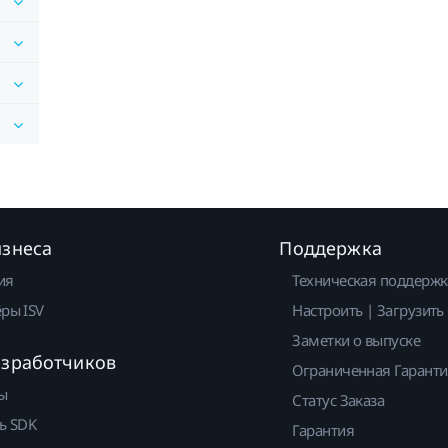
изнеса
Поддержка
ия
Техническая поддержк
ры ISV
Настроить | Загрузить
Заметки о выпуске
азработчиков
Ограниченная Гарант
ы
Статус Заказа
ь SDK
Гарантия