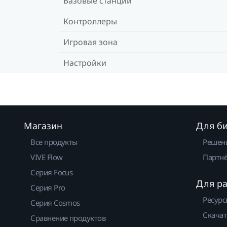
Базовые станции
Контроллеры
Игровая зона
Настройки
Магазин
Для б
Все продукты
Решен
VIVE Flow
Партнё
Серия Focus
Для р
Серия Pro
Ресурс
Серия Cosmos
Скачат
Сравнение продуктов