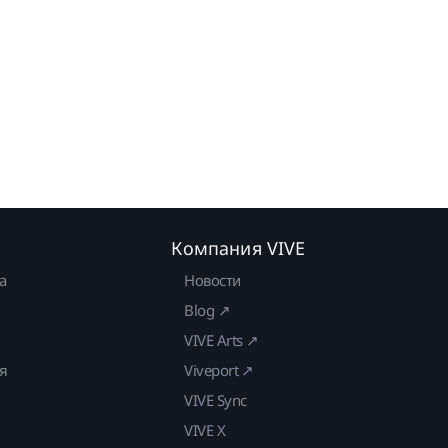
Компания VIVE
а
Новости
Blog ↗
VIVE Arts ↗
ия
Viveport ↗
VIVE Sync
VIVE X