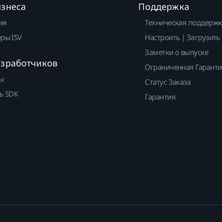
изнеса
Поддержка
ия
Техническая поддержк
ры ISV
Настроить | Загрузить
Заметки о выпуске
азработчиков
Ограниченная Гарант
ы
Статус Заказа
ь SDK
Гарантия