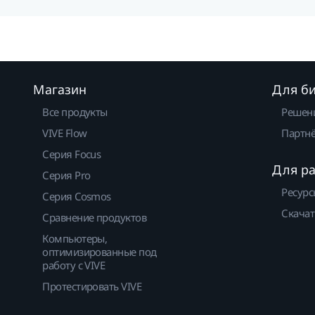
Магазин
Для б
Все продукты
Решен
VIVE Flow
Партнё
Серия Focus
Для р
Серия Pro
Ресурс
Серия Cosmos
Скачат
Сравнение продуктов
Компьютеры,
оптимизированные под
работу с VIVE
Протестировать VIVE