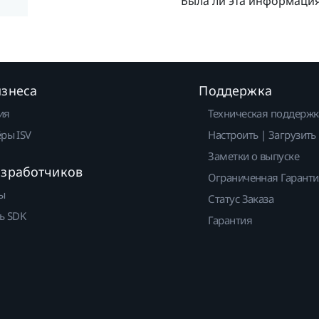
Была ли эта информаци
изнеса
Поддержка
ия
Техническая поддержк
ры ISV
Настроить | Загрузить
Заметки о выпуске
азработчиков
Ограниченная Гарант
ы
Статус Заказа
ь SDK
Гарантия