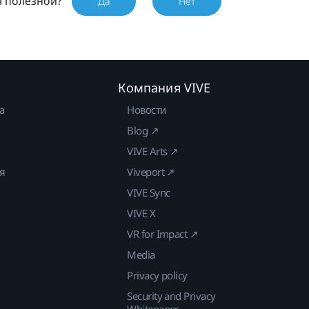
я полезной?
Да
Нет
Компания VIVE
а
Новости
Blog ↗
VIVE Arts ↗
ия
Viveport ↗
VIVE Sync
VIVE X
VR for Impact ↗
Media
Privacy policy
Security and Privacy