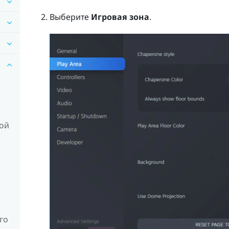
Выберите
Игровая зона
.
ной
го