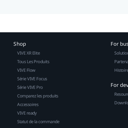
Shop
For bu
VIVE XR Elite
Solutio
Tous Les Produits
Partena
VIVE Flow
Histoir
Série VIVE Focus
For de
Série VIVE Pro
Resour
Comparez les produits
Downlo
Accessoires
VIVE ready
Statut de la commande