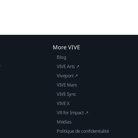
More VIVE
Blog
r
VIVE Arts ↗
Viveport ↗
VIVE Mars
VIVE Sync
VIVE X
VR for Impact ↗
Médias
Politique de confidentialité