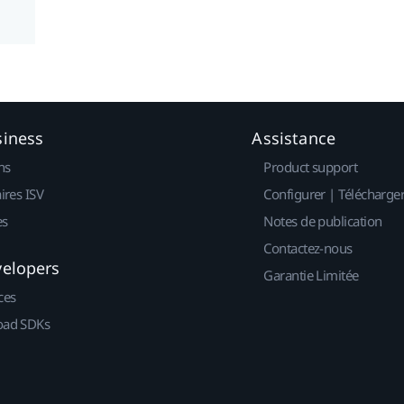
siness
Assistance
ns
Product support
ires ISV
Configurer | Télécharge
es
Notes de publication
Contactez-nous
velopers
Garantie Limitée
ces
ad SDKs