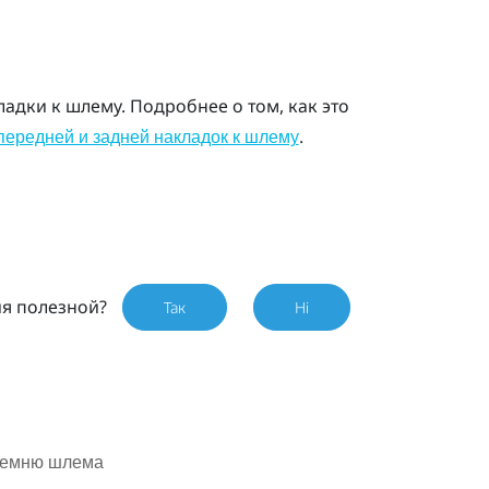
дки к шлему. Подробнее о том, как это
.
передней и задней накладок к шлему
ия полезной?
Так
Ні
ремню шлема