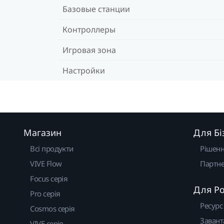
Базовые станции
Контроллеры
Игровая зона
Настройки
Магазин
Для Бі
Всі продукти
Рішен
VIVE Flow
Партне
Focus серія
Для Р
Pro серія
Ресурс
Cosmos серія
Завант
VIVE серія