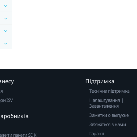
знесу
Підтримка
ня
Технічна підтримка
ри ISV
Налаштування |
Завантаження
Заметки о выпуске
озробників
Зв'яжіться з нами
Гаранті
ажити пакети SDK