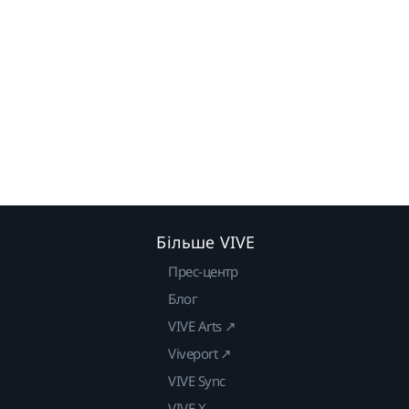
Більше VIVE
Прес-центр
Блог
VIVE Arts ↗
Viveport ↗
VIVE Sync
VIVE X