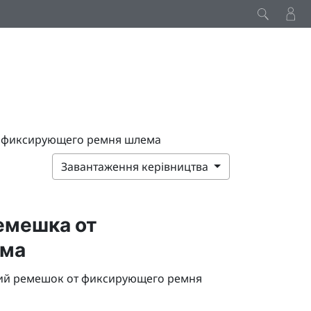
т фиксирующего ремня шлема
Завантаження керівництва
емешка от
ема
ий ремешок от фиксирующего ремня