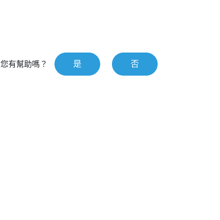
是
否
對您有幫助嗎？