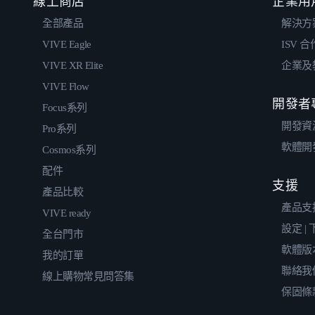
線上商店
企業用
全部產品
解決方
VIVE Eagle
ISV 
VIVE XR Elite
企業及
VIVE Flow
開發者
Focus系列
開發資
Pro系列
軟體開
Cosmos系列
配件
支援
產品比較
產品支
VIVE ready
設定 |
全台門市
軟體版
我的訂單
聯絡我
線上購物常見問答集
保固條