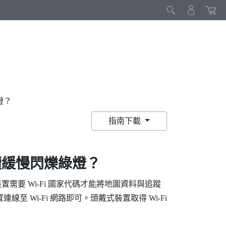
燈？
指南下載
續緩慢閃爍綠燈？
裝置需要
Wi‍-Fi
國家代碼才能將地圖資料與追蹤
置連線至
Wi‍-Fi
網路即可。頭戴式裝置取得
Wi‍-Fi