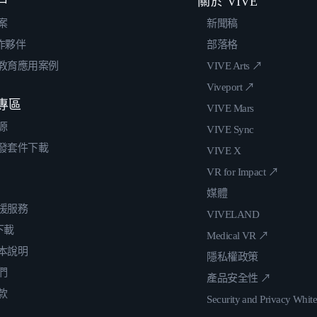
戶
關於 VIVE
案
新聞稿
合作夥伴
部落格
教育應用案例
VIVE Arts ↗
Viveport ↗
專區
VIVE Mars
源
VIVE Sync
發套件下載
VIVE X
VR for Impact ↗
媒體
援服務
VIVELAND
 下載
Medical VR ↗
本說明
隱私權政策
們
產品安全性 ↗
款
Security and Privacy Whit