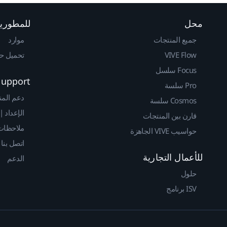
محل
للمطوري
جميع المنتجات
موارد
VIVE Flow
تحميل حزم 
Focus سلسل
Support
Pro سلسة
دعم المن
Cosmos سلسة
الإعداد |
قارن بين المنتجات
ملاحظات 
حواسيب VIVE الجاهزة
اتصل بنا
للأعمال التجارية
الدعم
حلول
ISV برنامج