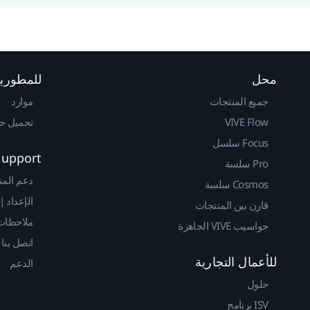
محل
للمطوري
جميع المنتجات
موارد
VIVE Flow
تحميل حزم 
Focus سلسل
Support
Pro سلسة
دعم المن
Cosmos سلسة
الإعداد |
قارن بين المنتجات
ملاحظات 
حواسيب VIVE الجاهزة
اتصل بنا
للأعمال التجارية
الدعم
حلول
ISV برنامج