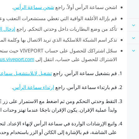
اشحن سماعة الرأس أولاً. راجع
.
شحن سماعة الرأس
قم بإزالة الأغلفة الواقية التي تغطي مستشعرات التعقب 
تأكد من وضع البطاريات داخل وحدتي التحكم. راجع
إدخال ا
تذكر اسم الشبكة اللاسلكية الذي تريد الاتصال بها وكلمة المر
سجّل اشتراكك للحصول على حساب
VIVEPORT
حيث ستحتا
الاشتراك للحصول على حساب، انتقل إلى
cus.viveport.com
قم بتشغيل سماعة الرأس. راجع
تشغيل لاىلاىىتشغيل سماع
قم بارتداء سماعة الرأس. راجع
.
ارتداء سماعة الرأس
التقط وحدتي التحكم ومن ثم اضغط مع الاستمرار على زر
E
وابدأ عملية الإقران.
يكون الإقران ناجحًا عندما تهتز وحدات ا
واتبع الإرشادات الواردة في سماعة الرأس لإنهاء الإعداد.
لتح
على الشاشة، قم بالإشارة إلى الكائن أو الزر باستخدام وح