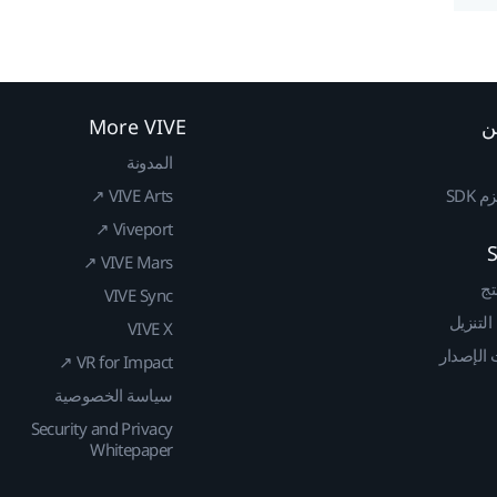
ن
More VIVE
المدونة
SDK
VIVE Arts ↗
Viveport ↗
VIVE Mars ↗
تج
VIVE Sync
 التنزيل
VIVE X
الإصدار
VR for Impact ↗
سياسة الخصوصية
Security and Privacy
Whitepaper