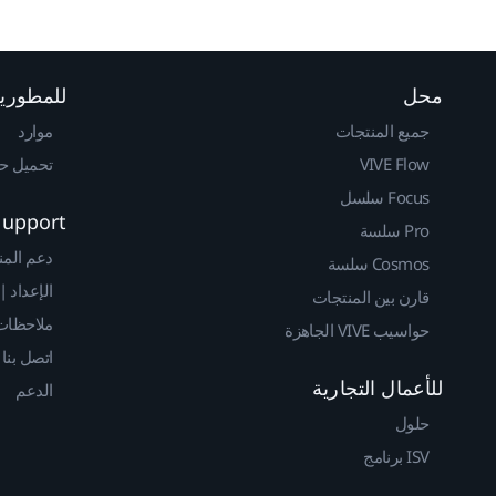
محل
للمطوري
جميع المنتجات
موارد
VIVE Flow
تحميل حزم 
Focus سلسل
Support
Pro سلسة
دعم المن
Cosmos سلسة
الإعداد |
قارن بين المنتجات
ملاحظات 
حواسيب VIVE الجاهزة
اتصل بنا
للأعمال التجارية
الدعم
حلول
ISV برنامج