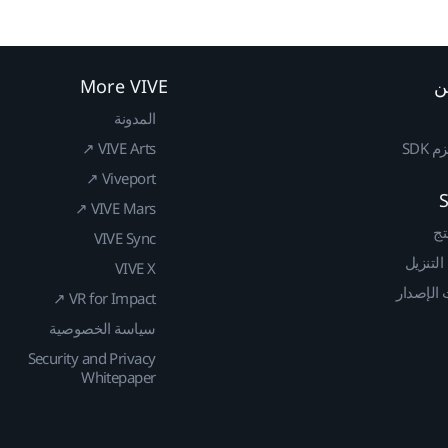
ن
More VIVE
المدونة
SDK
VIVE Arts ↗
Viveport ↗
VIVE Mars ↗
تج
VIVE Sync
 التنزيل
VIVE X
الإصدار
VR for Impact ↗
سياسة الخصوصية
Security and Privacy
Whitepaper