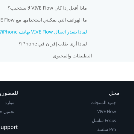
ماذا أفعل إذا كان VIVE Flow لا يستجيب؟
ما الهواتف التي يمكنني استخدامها مع VIVE Flow?
لماذا يتعذر اتصال VIVE Flow بهاتف iPhone?
لماذا أرى طلب إقران في iPhone؟
التطبيقات والمحتوى
محل
للمطوري
جميع المنتجات
موارد
VIVE Flow
تحميل حزم 
Focus سلسل
Support
Pro سلسة