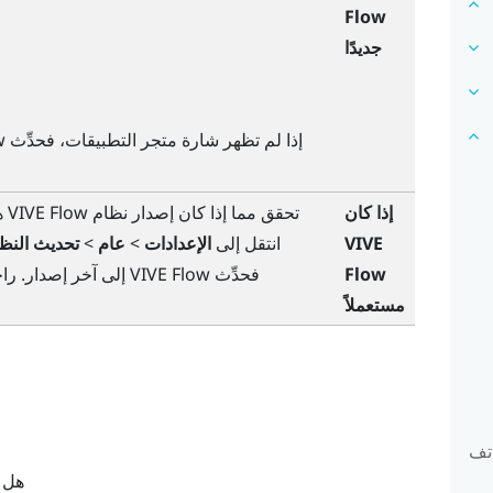
Flow
جديدًا
إذا لم تظهر شارة
متجر التطبيقات
، فحدِّث
w
إذا كان
تحقق مما إذا كان إصدار نظام
VIVE Flow
هو 2.xx.x.x
VIVE
انتقل إلى
الإعدادات
>
عام
>
تحديث النظ
Flow
فحدِّث
VIVE Flow
إلى آخر إصدار. را
مستعملاً
اتف
هل ك