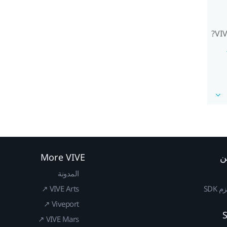
ن
More VIVE
المدونة
SDK
VIVE Arts ↗
Viveport ↗
VIVE Mars ↗