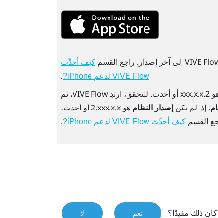
VIVE Flo
إلى آخر إصدار. راجع القسم
كيف أحدِّث
.
VIVE Flow لدعم iPhone?
x أو أحدث. للتحقق، ارتدِ
VIVE Flow
، ثم
ام
. إذا لم يكن
إصدار النظام
هو ‎2.xxx.x.x أو أحدث،
جع القسم
.
كيف أحدِّث VIVE Flow لدعم iPhone?
ان ذلك مفيدًا؟
نعم
لا