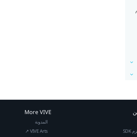
ن
More VIVE
المدونة
SDK
VIVE Arts ↗