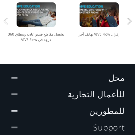
إقران VIVE Flow بهاتف آخر
تشغيل مقاطع فيديو عادية وبنطاق 360
درجة في VIVE Flow
محل
للأعمال التجارية
للمطورين
Support