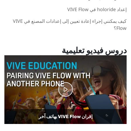
إعداد holoride في VIVE Flow
كيف يمكنني إجراء إعادة تعيين إلى إعدادات المصنع في VIVE
Flow؟
دروس فيديو تعليمية
تشغيل مقاطع فيديو عادية وبنطاق 360 درجة في VIVE
Flow
إعداد VIVE Flow باستخدام هواتف Samsung
إعداد VIVE Flow باستخدام تطبيق VIVE
إقران VIVE Flow بهاتف آخر
إعداد وضع Kiosk
استخدام وضع الهاتف في VIVE Flow
استخدام هاتفك كوحدة تحكم VIVE Flow
بث شاشة الواقع الافتراضي إلى جهاز تلفزيون