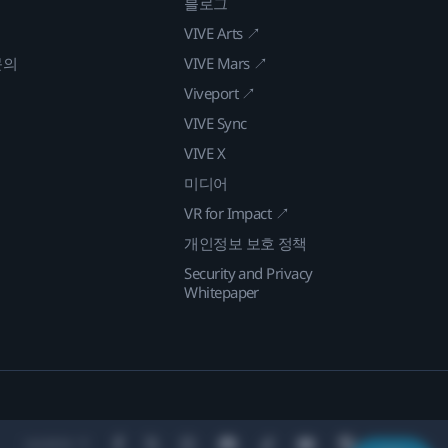
블로그
VIVE Arts ↗
문의
VIVE Mars ↗
Viveport ↗
VIVE Sync
VIVE X
미디어
VR for Impact ↗
개인정보 보호 정책
Security and Privacy
Whitepaper
Location