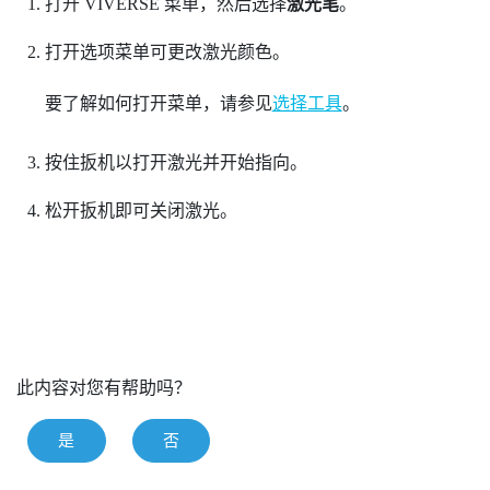
打开
VIVERSE 菜单
，然后选择
激光笔
。
打开
选项菜单
可更改激光颜色。
要了解如何打开菜单，请参见
选择工具
。
按住
扳机
以打开激光并开始指向。
松开
扳机
即可关闭激光。
此内容对您有帮助吗？
是
否