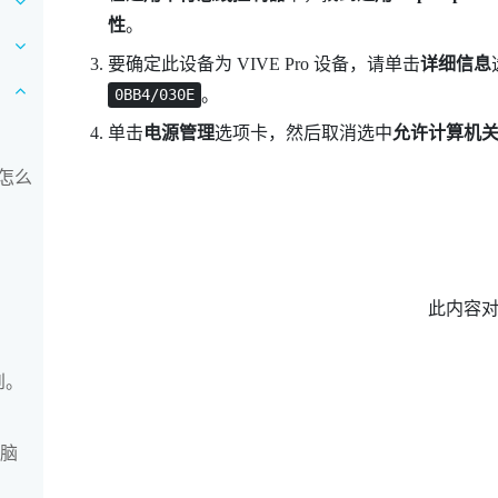
性
。
要确定此设备为
VIVE Pro
设备，请单击
详细信息
。
0BB4/030E
单击
电源管理
选项卡，然后取消选中
允许计算机
怎么
此内容
到。
电脑