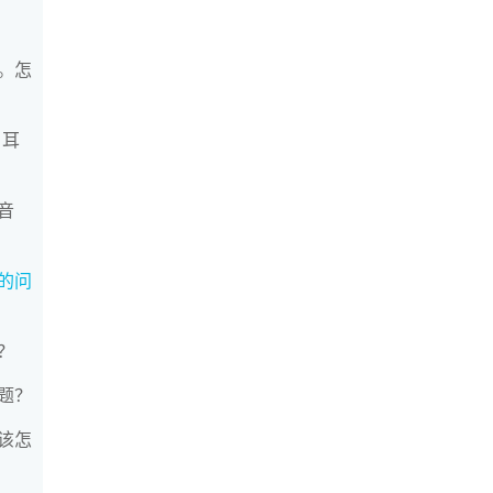
。怎
 耳
音
的问
？
题？
该怎