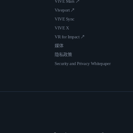
VIVE Mars ↗
Viveport ↗
VIVE Sync
VIVE X
VR for Impact ↗
媒体
隐私政策
Security and Privacy Whitepaper