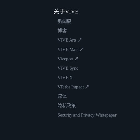
关于VIVE
新闻稿
博客
VIVE Arts ↗
VIVE Mars ↗
Viveport ↗
VIVE Sync
VIVE X
VR for Impact ↗
媒体
隐私政策
Security and Privacy Whitepaper