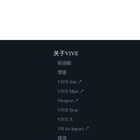
关于VIVE
新闻稿
博客
VIVE Arts ↗
VIVE Mars ↗
Viveport ↗
VIVE Sync
VIVE X
VR for Impact ↗
媒体