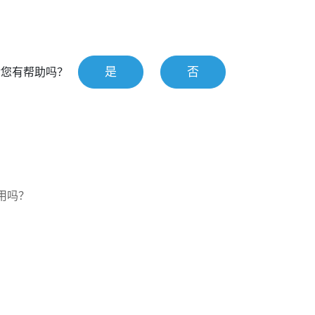
是
否
对您有帮助吗？
使用吗？