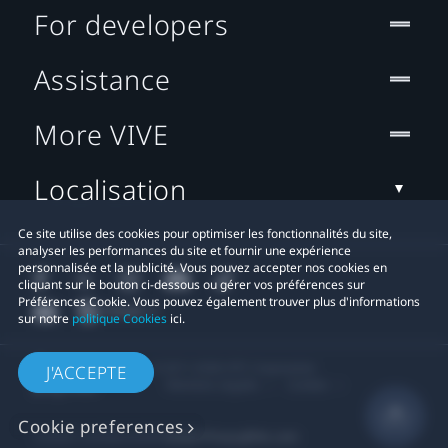
For developers
Assistance
More VIVE
Localisation
Ce site utilise des cookies pour optimiser les fonctionnalités du site,
analyser les performances du site et fournir une expérience
personnalisée et la publicité. Vous pouvez accepter nos cookies en
cliquant sur le bouton ci-dessous ou gérer vos préférences sur
Préférences Cookie. Vous pouvez également trouver plus d'informations
sur notre
politique Cookies
ici.
© 2011-2026 HTC Corporation
J'ACCEPTE
Mentions Légales
Cookies
Cookie preferences
Contact confidentialité:
Global-Privacy@htc.com