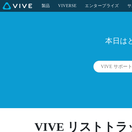
製品
VIVERSE
エンタープライズ
サ
本日は
VIVE リストト