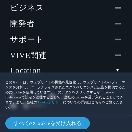
ビジネス
開発者
サポート
VIVE関連
Location
このサイトは、ウェブサイトの機能を最適化し、ウェブサイトのパフォーマ
ンスを分析し、パーソナライズされたエクスペリエンスと広告を提供するた
めにCookieを使用しています。下のボタンをクリックするか、Cookie
Preferencesで設定を管理することで、当社のCookieを受け入れることができ
ます。また、当社の
Cookieポリシー
についての詳細はこちらをご覧くださ
い。
© 2011-2026 HTC Corporation
すべてのCookieを受け入れる
Cookies
法的情報