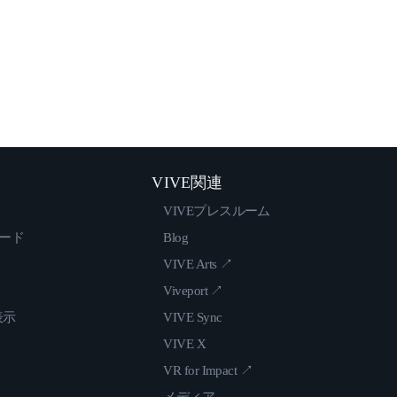
VIVE関連
VIVEプレスルーム
ロード
Blog
VIVE Arts ↗
Viveport ↗
表示
VIVE Sync
VIVE X
VR for Impact ↗
メディア