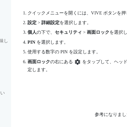
クイックメニューを開くには、
VIVE
ボタンを押
設定
>
詳細設定
を選択します。
個人
の下で、
セキュリティ
>
画面ロック
を選択
味し
PIN
を選択します。
使用する数字の PIN を設定します。
画面ロック
の右にある
をタップして、ヘッド
定します。
もい
参考になりまし