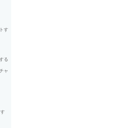
トす
する
チャ
影す