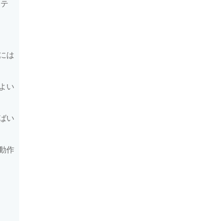
ンテ
には
よい
ばい
動作