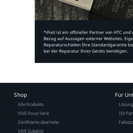
*iFixit ist ein offizieller Partner von HTC u
Bezug auf Aussagen externer Websites. Eige
Reparaturschäden Ihre Standardgarantie be
bei der Reparatur Ihres Geräts benötigen.​
Shop
Für U
Alle Produkte
Lösun
VIVE Focus Serie
ISV Par
Zertifizierte überholte
Fallstu
VIVE Zubehör