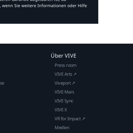
, wenn Sie weitere Informationen oder Hilfe
Über VIVE
Press room
VIVE Arts ↗
ise
Viveport ↗
VIVE Mars
VIVE Sync
VIVE X
VR for Impact ↗
Medien