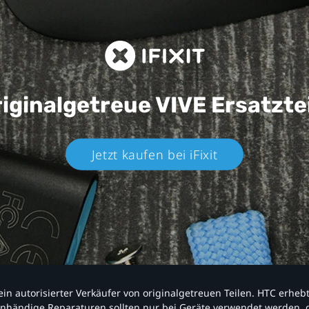
iginalgetreue VIVE
Ersatzte
Jetzt kaufen bei iFixit​
nd ein autorisierter Verkäufer von originalgetreuen Teilen. HTC erhe
nhändige Reparaturen sollten nur bei Geräte verwendet werden, d