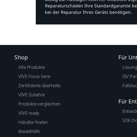
Reparaturschäden Ihre Standardgarantie be
bei der Reparatur Ihres Geräts benötigen.​
Shop
Für U
Alle Produkte
Lösun
VIVE Focus Serie
ISV Par
Zertifizierte überholte
Fallstu
VIVE Zubehör
Für En
Produkte vergleichen
Entwic
VIVE ready
SDK D
Händler finden
Bestellhilfe