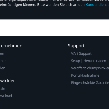
einträchtigen können. Bitte wenden Sie sich an den
Kundendienst
nternehmen
Support
gen
VIVE Support
tner
Setup | Herunterladen
dien
Veröffentlichungshinwe
Kontaktaufnahme
twickler
Eingeschränkte Garantie
keln
ownload